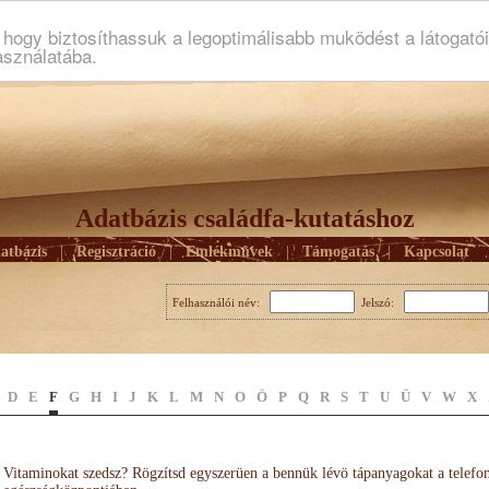
ogy biztosíthassuk a legoptimálisabb muködést a látogató
asználatába.
Adatbázis családfa-kutatáshoz
atbázis
|
Regisztráció
|
Emlékmûvek
|
Támogatás
|
Kapcsolat
Felhasználói név:
Jelszó:
D
E
F
G
H
I
J
K
L
M
N
O
Ö
P
Q
R
S
T
U
Ü
V
W
X
Vitaminokat szedsz? Rögzítsd egyszerüen a bennük lévö tápanyagokat a telefo