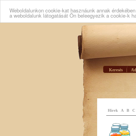
Weboldalunkon cookie-kat hasznáunk annak érdekében h
a weboldalunk látogatását Ön beleegyezik a cookie-k h
Keresés
|
Ad
Hírek
A
B
C