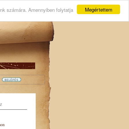
Megértettem
ink számára. Amennyiben folytatja
Z
non