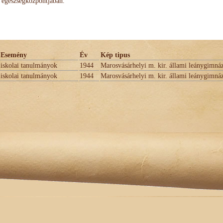
egészségközpontjában.
Esemény
Év
Kép tipus
iskolai tanulmányok
1944
Marosvásárhelyi m. kir. állami leánygimná
iskolai tanulmányok
1944
Marosvásárhelyi m. kir. állami leánygimná