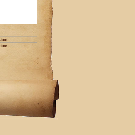
zium
zium