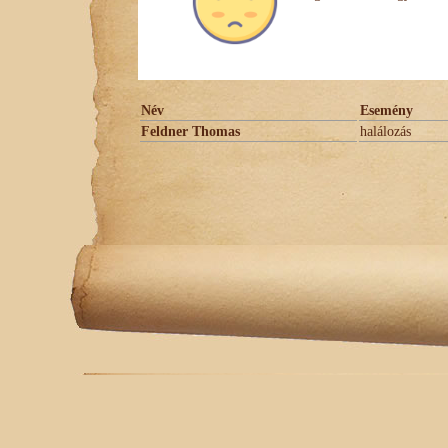
Név
Esemény
Feldner Thomas
halálozás