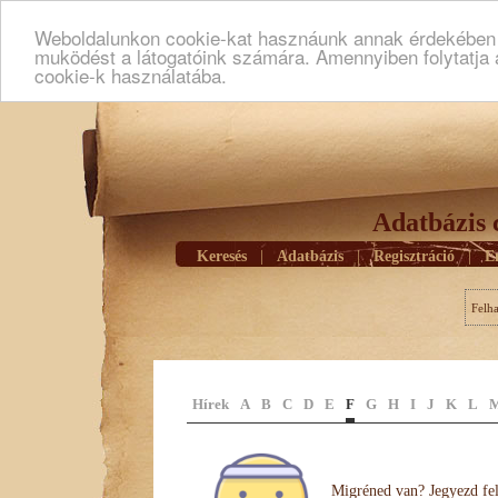
Weboldalunkon cookie-kat hasznáunk annak érdekében h
muködést a látogatóink számára. Amennyiben folytatja 
cookie-k használatába.
Adatbázis 
Keresés
|
Adatbázis
|
Regisztráció
|
E
Felh
Hírek
A
B
C
D
E
F
G
H
I
J
K
L
Migréned van? Jegyezd fel 