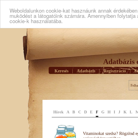
Weboldalunkon cookie-kat hasznáunk annak érdekében h
muködést a látogatóink számára. Amennyiben folytatja 
cookie-k használatába.
Adatbázis 
Keresés
|
Adatbázis
|
Regisztráció
|
E
Felh
Hírek
A
B
C
D
E
F
G
H
I
J
K
L
Vitaminokat szedsz? Rögzítsd e