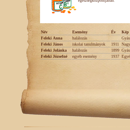
egészségközpontjában.
Név
Esemény
Év
Kép 
Feleki Anna
halálozás
Gyás
Feleki János
iskolai tanulmányok
1911
Nagy
Feleki Jolánka
halálozás
1899
Gyás
Feleki Józsefné
egyéb esemény
1937
Egyé