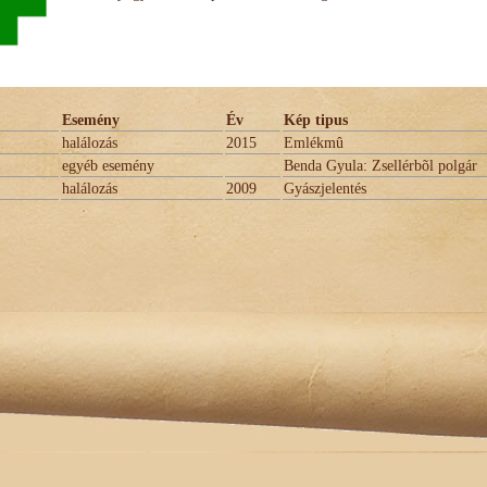
Esemény
Év
Kép tipus
halálozás
2015
Emlékmû
egyéb esemény
Benda Gyula: Zsellérbõl polgár
halálozás
2009
Gyászjelentés