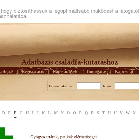
ogy biztosíthassuk a legoptimálisabb muködést a látogató
asználatába.
Adatbázis családfa-kutatáshoz
atbázis
|
Regisztráció
|
Emlékmûvek
|
Támogatás
|
Kapcsolat
Felhasználói név:
Jelszó:
D
E
F
G
H
I
J
K
L
M
N
O
Ö
P
Q
R
S
T
U
Ü
V
W
X
Gyógyszertárak, patikák elérhetöségei