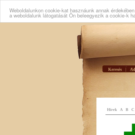
Weboldalunkon cookie-kat hasznáunk annak érdekében h
a weboldalunk látogatását Ön beleegyezik a cookie-k h
Keresés
|
Ad
Hírek
A
B
C