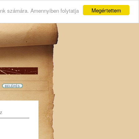
Megértettem
ink számára. Amennyiben folytatja
Z