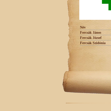
Név
Fercsák János
Fercsák József
Fercsák Szidónia