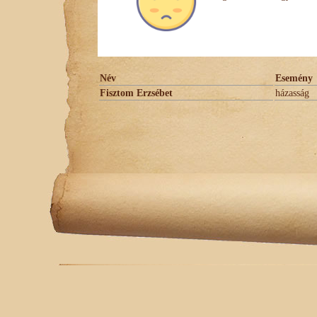
Név
Esemény
Fisztom Erzsébet
házasság