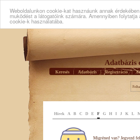
Weboldalunkon cookie-kat hasznáunk annak érdekében h
muködést a látogatóink számára. Amennyiben folytatja 
cookie-k használatába.
Adatbázis 
Keresés
|
Adatbázis
|
Regisztráció
|
E
Felh
Hírek
A
B
C
D
E
F
G
H
I
J
K
L
Migréned van? Jegyezd fel 