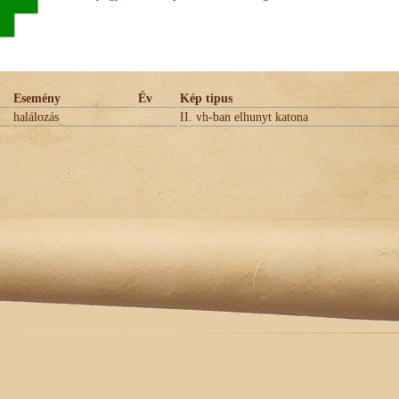
Esemény
Év
Kép tipus
halálozás
II. vh-ban elhunyt katona