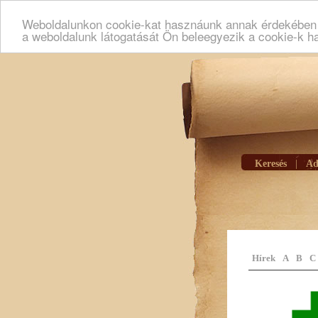
Weboldalunkon cookie-kat hasznáunk annak érdekében h
a weboldalunk látogatását Ön beleegyezik a cookie-k h
Keresés
|
Ad
Hírek
A
B
C