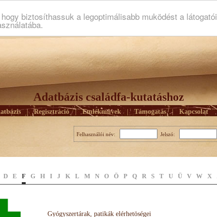
ogy biztosíthassuk a legoptimálisabb muködést a látogató
asználatába.
Adatbázis családfa-kutatáshoz
atbázis
|
Regisztráció
|
Emlékmûvek
|
Támogatás
|
Kapcsolat
Felhasználói név:
Jelszó:
D
E
F
G
H
I
J
K
L
M
N
O
Ö
P
Q
R
S
T
U
Ü
V
W
X
Gyógyszertárak, patikák elérhetöségei