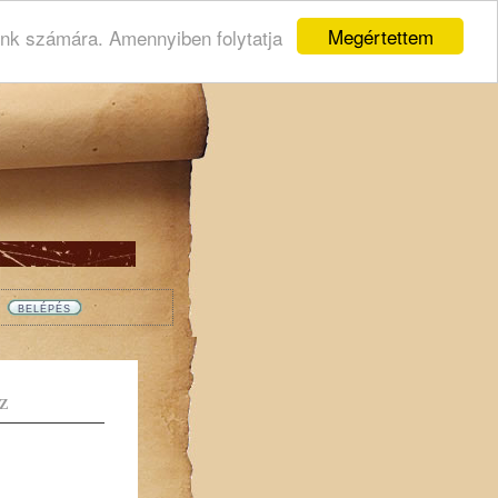
Megértettem
ink számára. Amennyiben folytatja
Z