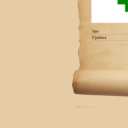
Név
Fjodora