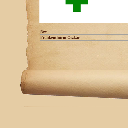
Név
Frankenthurm Oszkár