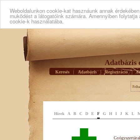
Weboldalunkon cookie-kat hasznáunk annak érdekében h
muködést a látogatóink számára. Amennyiben folytatja 
cookie-k használatába.
Adatbázis 
Keresés
|
Adatbázis
|
Regisztráció
|
E
Felh
Hírek
A
B
C
D
E
F
G
H
I
J
K
L
Gyógyszertárak