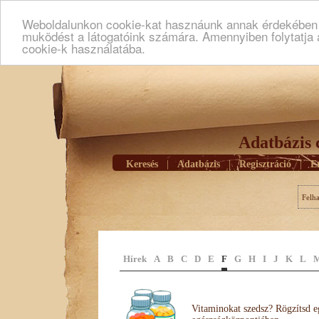
Weboldalunkon cookie-kat hasznáunk annak érdekében h
muködést a látogatóink számára. Amennyiben folytatja 
cookie-k használatába.
Adatbázis 
Keresés
|
Adatbázis
|
Regisztráció
|
E
Felh
Hírek
A
B
C
D
E
F
G
H
I
J
K
L
Vitaminokat szedsz? Rögzítsd e