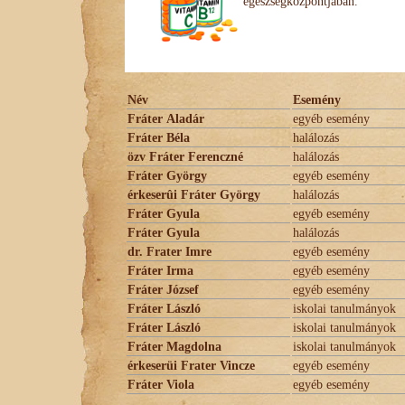
egészségközpontjában.
Név
Esemény
Fráter Aladár
egyéb esemény
Fráter Béla
halálozás
özv Fráter Ferenczné
halálozás
Fráter György
egyéb esemény
érkeserûi Fráter György
halálozás
Fráter Gyula
egyéb esemény
Fráter Gyula
halálozás
dr. Frater Imre
egyéb esemény
Fráter Irma
egyéb esemény
Fráter József
egyéb esemény
Fráter László
iskolai tanulmányok
Fráter László
iskolai tanulmányok
Fráter Magdolna
iskolai tanulmányok
érkeserüi Frater Vincze
egyéb esemény
Fráter Viola
egyéb esemény