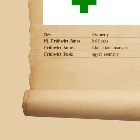
Név
Esemény
ifj. Frühwirt János
halálozás
Frühwirt János
iskolai tanulmányok
Frühwirt Teréz
egyéb esemény