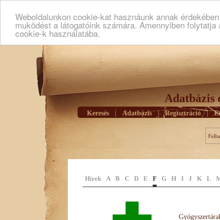
Weboldalunkon cookie-kat hasznáunk annak érdekében h
muködést a látogatóink számára. Amennyiben folytatja 
cookie-k használatába.
Adatbázis 
Keresés
|
Adatbázis
|
Regisztráció
|
E
Felh
Hírek
A
B
C
D
E
F
G
H
I
J
K
L
Gyógyszertárak