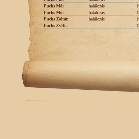
Fuchs Mór
halálozás
1
Fuchs Mór
halálozás
1
Fuchs Zoltán
halálozás
1
Fuchs Zsófia
1