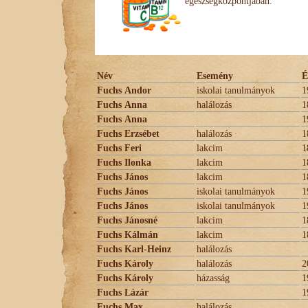
egészségközpontjában.
Név
Esemény
É
Fuchs Andor
iskolai tanulmányok
1
Fuchs Anna
halálozás
1
Fuchs Anna
1
Fuchs Erzsébet
halálozás
1
Fuchs Feri
lakcim
1
Fuchs Ilonka
lakcim
1
Fuchs János
lakcim
1
Fuchs János
iskolai tanulmányok
1
Fuchs János
iskolai tanulmányok
1
Fuchs Jánosné
lakcim
1
Fuchs Kálmán
lakcim
1
Fuchs Karl-Heinz
halálozás
Fuchs Károly
halálozás
2
Fuchs Károly
házasság
1
Fuchs Lázár
1
Fuchs Max
halálozás