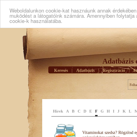
Weboldalunkon cookie-kat hasznáunk annak érdekében h
muködést a látogatóink számára. Amennyiben folytatja 
cookie-k használatába.
Adatbázis 
Keresés
|
Adatbázis
|
Regisztráció
|
E
Felh
Hírek
A
B
C
D
E
F
G
H
I
J
K
L
Vitaminokat szedsz? Rögzítsd e