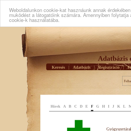
Weboldalunkon cookie-kat hasznáunk annak érdekében h
muködést a látogatóink számára. Amennyiben folytatja 
cookie-k használatába.
Adatbázis 
Keresés
|
Adatbázis
|
Regisztráció
|
E
Felh
Hírek
A
B
C
D
E
F
G
H
I
J
K
L
Gyógyszertárak