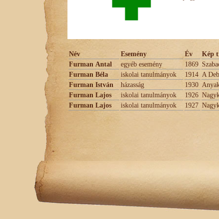
Név
Esemény
Év
Kép t
Furman Antal
egyéb esemény
1869
Szaba
Furman Béla
iskolai tanulmányok
1914
A Deb
Furman István
házasság
1930
Anyak
Furman Lajos
iskolai tanulmányok
1926
Nagyk
Furman Lajos
iskolai tanulmányok
1927
Nagyk