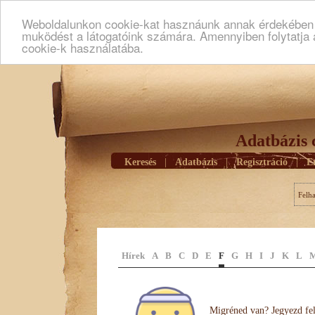
Weboldalunkon cookie-kat hasznáunk annak érdekében h
muködést a látogatóink számára. Amennyiben folytatja 
cookie-k használatába.
Adatbázis 
Keresés
|
Adatbázis
|
Regisztráció
|
E
Felh
Hírek
A
B
C
D
E
F
G
H
I
J
K
L
Migréned van? Jegyezd fel 