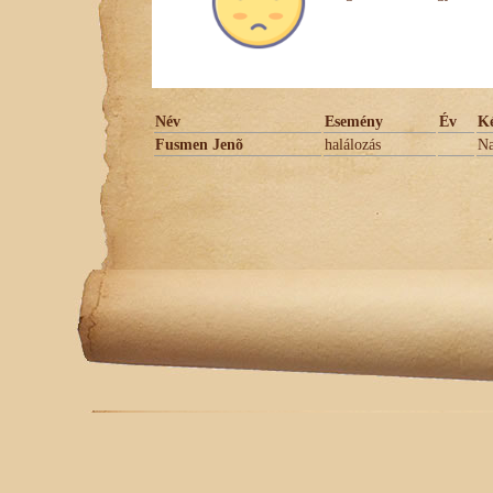
Név
Esemény
Év
Ké
Fusmen Jenõ
halálozás
Na