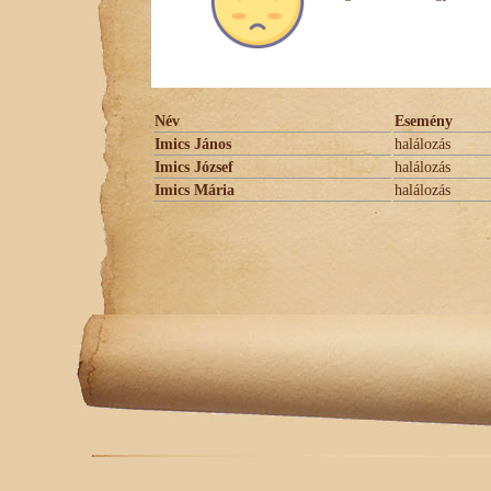
Név
Esemény
Imics János
halálozás
Imics József
halálozás
Imics Mária
halálozás