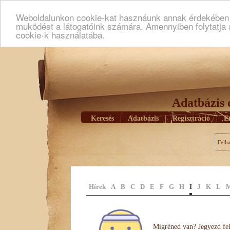
Weboldalunkon cookie-kat hasznáunk annak érdekében h
muködést a látogatóink számára. Amennyiben folytatja 
cookie-k használatába.
Adatbázis 
Keresés
|
Adatbázis
|
Regisztráció
|
E
Felh
Hírek
A
B
C
D
E
F
G
H
I
J
K
L
Migréned van? Jegyezd fel 