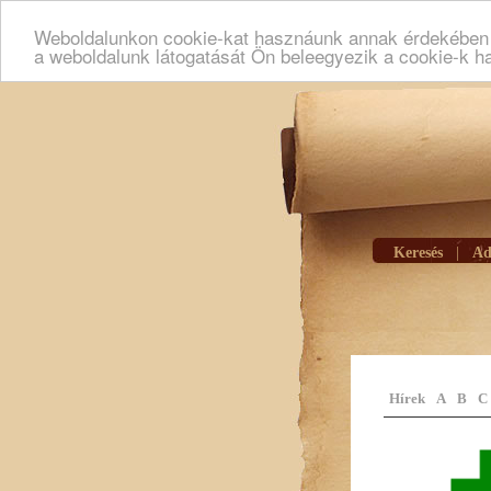
Weboldalunkon cookie-kat hasznáunk annak érdekében h
a weboldalunk látogatását Ön beleegyezik a cookie-k h
Keresés
|
Ad
Hírek
A
B
C