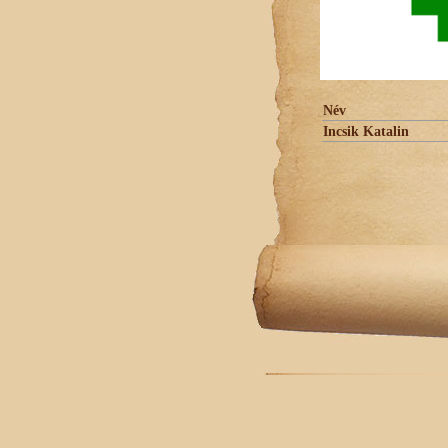
Név
Incsik Katalin