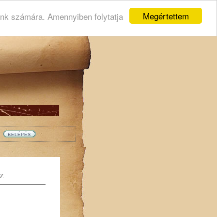
Megértettem
ink számára. Amennyiben folytatja
Z