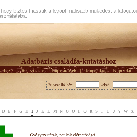
ogy biztosíthassuk a legoptimálisabb muködést a látogató
asználatába.
Adatbázis családfa-kutatáshoz
atbázis
|
Regisztráció
|
Emlékmûvek
|
Támogatás
|
Kapcsolat
Felhasználói név:
Jelszó:
D
E
F
G
H
I
J
K
L
M
N
O
Ö
P
Q
R
S
T
U
Ü
V
W
X
Gyógyszertárak, patikák elérhetöségei