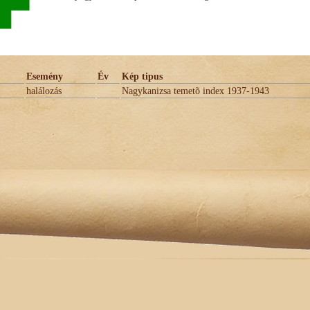
Esemény
Év
Kép tipus
halálozás
Nagykanizsa temetõ index 1937-1943