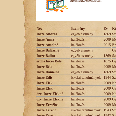
egészségközpontjában.
Név
Esemény
Év
Ké
Incze András
egyéb esemény
1869
Sz
Incze Anna
halálozás
2009
Me
Incze Antalné
halálozás
2015
E
Incze Balázsné
egyéb esemény
Gy
Incze Bálint
egyéb esemény
1869
Sz
erdõs Incze Béla
halálozás
1875
Gy
Incze Béla
halálozás
2009
Me
Incze Dánielné
egyéb esemény
1869
Sz
Incze Edit
iskolai tanulmányok
1944
Sz
Incze Elek
halálozás
2009
Kö
Incze Elek
halálozás
2009
Gy
özv. Incze Elekné
halálozás
2009
Kö
özv. Incze Elekné
halálozás
2009
Gy
Incze Erzsébet
halálozás
2009
Me
Incze Ferenc
iskolai tanulmányok
1943
Sz
Incze Ferenc
iskolai tanulmányok
1942
Sz