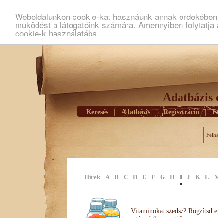
Weboldalunkon cookie-kat hasznáunk annak érdekében h
muködést a látogatóink számára. Amennyiben folytatja 
cookie-k használatába.
Adatbázis 
Keresés
|
Adatbázis
|
Regisztráció
|
E
Felh
Hírek
A
B
C
D
E
F
G
H
I
J
K
L
Vitaminokat szedsz? Rögzítsd e