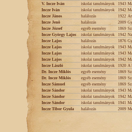
V. Incze Iván
iskolai tanulmányok
1943
Ma
Incze Iván
iskolai tanulmányok
1942
Ma
Incze János
halálozás
1922
An
Incze Jenõ
halálozás
2009
Gy
Incze József
egyéb esemény
1869
Sz
Incze György Lajos
iskolai tanulmányok
1942
Na
Incze Lajos
halálozás
1876
Gy
Incze Lajos
iskolai tanulmányok
1943
Ma
Incze Lajos
iskolai tanulmányok
1943
Ma
Incze Lajos
iskolai tanulmányok
1942
Ma
Incze László
iskolai tanulmányok
1920
A 
Dr. Incze Miklós
egyéb esemény
1869
Sz
Dr. Incze Miklós
egyéb esemény
1869
Sz
Incze Sámuel
egyéb esemény
1869
Sz
Incze Sándor
iskolai tanulmányok
1943
Ma
Incze Sándor
iskolai tanulmányok
1942
Ma
Incze Sándor
iskolai tanulmányok
1941
Ma
Incze Tibor Gyula
halálozás
2009
Me