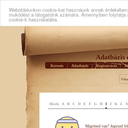
Weboldalunkon cookie-kat hasznáunk annak érdekében h
muködést a látogatóink számára. Amennyiben folytatja 
cookie-k használatába.
Adatbázis 
Keresés
|
Adatbázis
|
Regisztráció
|
E
Felh
Hírek
A
B
C
D
E
F
G
H
I
J
K
L
Migréned van? Jegyezd fel 