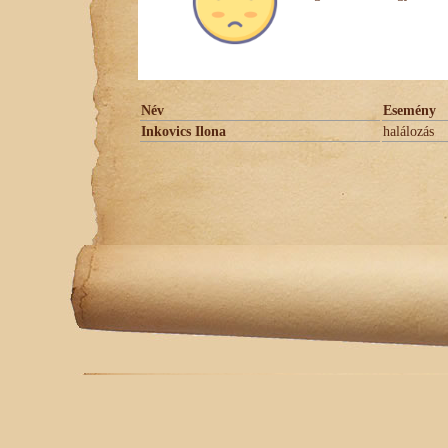
Név
Esemény
Inkovics Ilona
halálozás