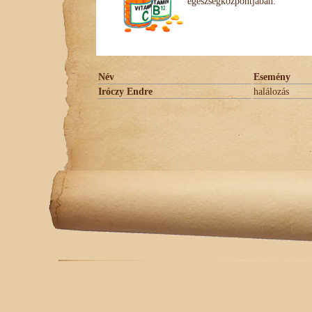
egészségközpontjában.
Név
Esemény
Iróczy Endre
halálozás