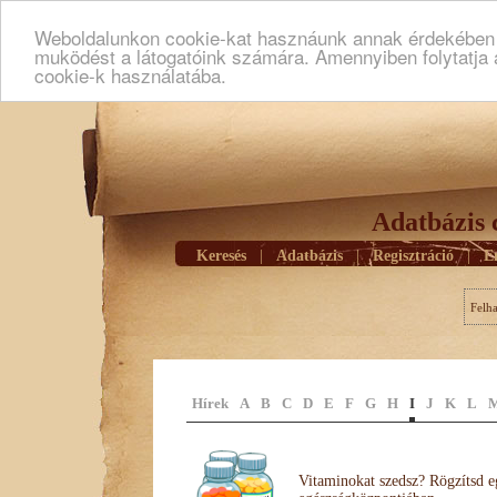
Weboldalunkon cookie-kat hasznáunk annak érdekében h
muködést a látogatóink számára. Amennyiben folytatja 
cookie-k használatába.
Adatbázis 
Keresés
|
Adatbázis
|
Regisztráció
|
E
Felh
Hírek
A
B
C
D
E
F
G
H
I
J
K
L
Vitaminokat szedsz? Rögzítsd e