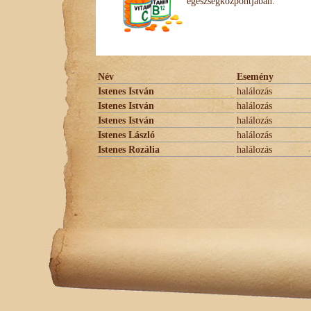
egészségközpontjában.
Név
Esemény
Istenes István
halálozás
Istenes István
halálozás
Istenes István
halálozás
Istenes László
halálozás
Istenes Rozália
halálozás