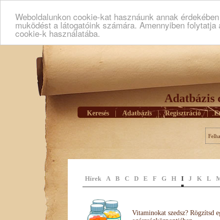
Weboldalunkon cookie-kat hasznáunk annak érdekében h
muködést a látogatóink számára. Amennyiben folytatja 
cookie-k használatába.
Adatbázis 
Keresés
|
Adatbázis
|
Regisztráció
|
E
Felh
Hírek
A
B
C
D
E
F
G
H
I
J
K
L
Vitaminokat szedsz? Rögzítsd e