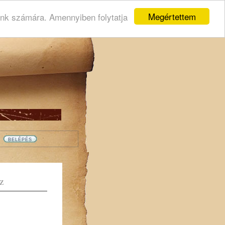
Megértettem
ink számára. Amennyiben folytatja
Z