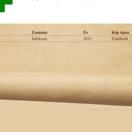
Esemény
Év
Kép tipus
halálozás
2015
Emlékmû