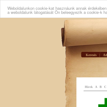
Weboldalunkon cookie-kat hasznáunk annak érdekében h
a weboldalunk látogatását Ön beleegyezik a cookie-k h
Keresés
|
Ad
Hírek
A
B
C