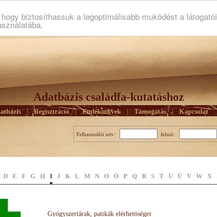
ogy biztosíthassuk a legoptimálisabb muködést a látogató
asználatába.
Adatbázis családfa-kutatáshoz
atbázis
|
Regisztráció
|
Emlékmûvek
|
Támogatás
|
Kapcsolat
Felhasználói név:
Jelszó:
D
E
F
G
H
I
J
K
L
M
N
O
Ö
P
Q
R
S
T
U
Ü
V
W
X
Gyógyszertárak, patikák elérhetöségei