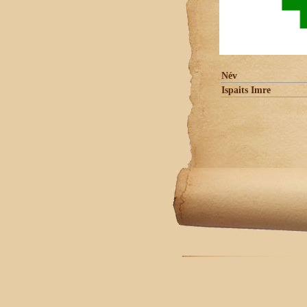
Név
Ispaits Imre