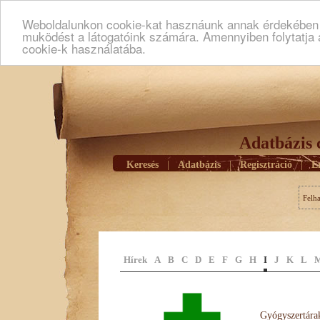
Weboldalunkon cookie-kat hasznáunk annak érdekében h
muködést a látogatóink számára. Amennyiben folytatja 
cookie-k használatába.
Adatbázis 
Keresés
|
Adatbázis
|
Regisztráció
|
E
Felh
Hírek
A
B
C
D
E
F
G
H
I
J
K
L
Gyógyszertárak