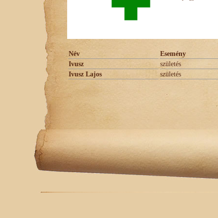
Név
Esemény
Ivusz
születés
Ivusz Lajos
születés