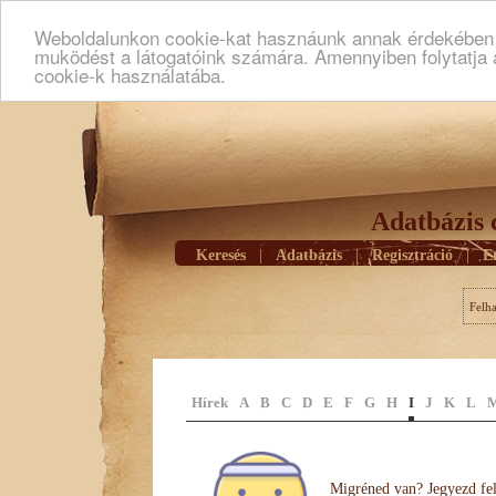
Weboldalunkon cookie-kat hasznáunk annak érdekében h
muködést a látogatóink számára. Amennyiben folytatja 
cookie-k használatába.
Adatbázis 
Keresés
|
Adatbázis
|
Regisztráció
|
E
Felh
Hírek
A
B
C
D
E
F
G
H
I
J
K
L
Migréned van? Jegyezd fel 