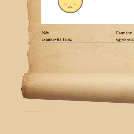
Név
Esemény
Ivankovits Teréz
egyéb ese