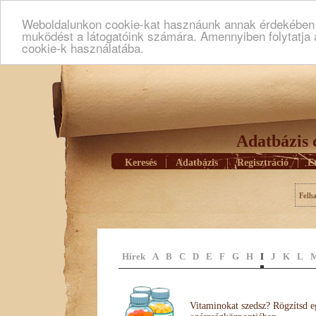
Weboldalunkon cookie-kat hasznáunk annak érdekében h
muködést a látogatóink számára. Amennyiben folytatja 
cookie-k használatába.
Adatbázis 
Keresés
|
Adatbázis
|
Regisztráció
|
E
Felh
Hírek
A
B
C
D
E
F
G
H
I
J
K
L
Vitaminokat szedsz? Rögzítsd e