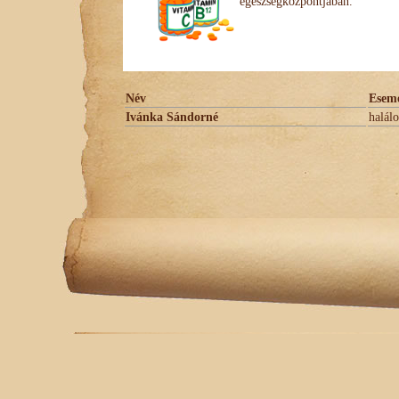
egészségközpontjában.
Név
Esem
Ivánka Sándorné
halálo