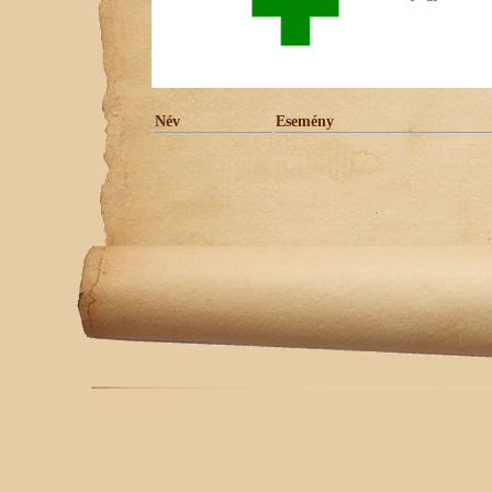
Név
Esemény