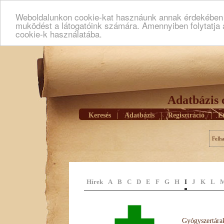
Weboldalunkon cookie-kat hasznáunk annak érdekében h
muködést a látogatóink számára. Amennyiben folytatja 
cookie-k használatába.
Adatbázis 
Keresés
|
Adatbázis
|
Regisztráció
|
E
Felh
Hírek
A
B
C
D
E
F
G
H
I
J
K
L
Gyógyszertárak