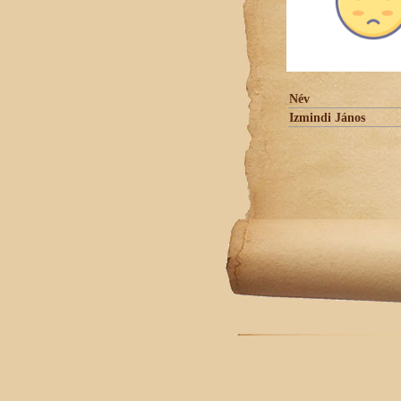
Név
Izmindi János