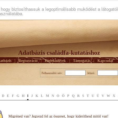
ogy biztosíthassuk a legoptimálisabb muködést a látogató
asználatába.
Adatbázis családfa-kutatáshoz
atbázis
|
Regisztráció
|
Emlékmûvek
|
Támogatás
|
Kapcsolat
Felhasználói név:
Jelszó:
D
E
F
G
H
I
J
K
L
M
N
O
Ö
P
Q
R
S
T
U
Ü
V
W
X
Migréned van? Jegyezd fel az összeset, hogy kideríthesd mitöl van!