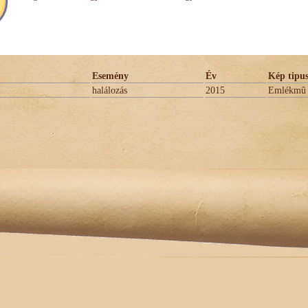
Esemény
Év
Kép tipu
halálozás
2015
Emlékmû