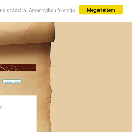
Megértettem
ink számára. Amennyiben folytatja
Z