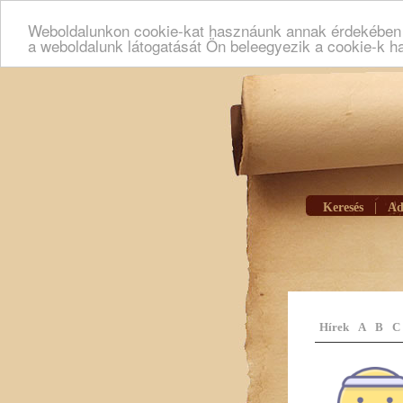
Weboldalunkon cookie-kat hasznáunk annak érdekében h
a weboldalunk látogatását Ön beleegyezik a cookie-k h
Keresés
|
Ad
Hírek
A
B
C