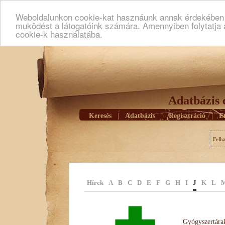
Weboldalunkon cookie-kat hasznáunk annak érdekében h
muködést a látogatóink számára. Amennyiben folytatja 
cookie-k használatába.
Adatbázis 
Keresés
|
Adatbázis
|
Regisztráció
|
E
Felh
Hírek
A
B
C
D
E
F
G
H
I
J
K
L
Gyógyszertárak