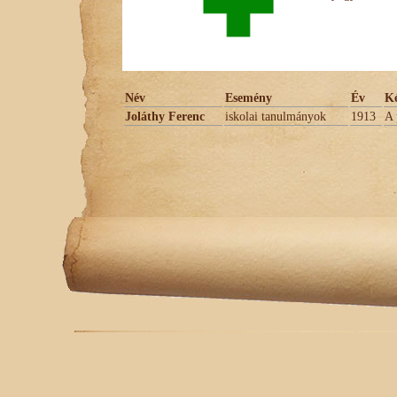
Név
Esemény
Év
Ké
Joláthy Ferenc
iskolai tanulmányok
1913
A 