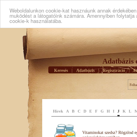
Weboldalunkon cookie-kat hasznáunk annak érdekében h
muködést a látogatóink számára. Amennyiben folytatja 
cookie-k használatába.
Adatbázis 
Keresés
|
Adatbázis
|
Regisztráció
|
E
Felh
Hírek
A
B
C
D
E
F
G
H
I
J
K
L
Vitaminokat szedsz? Rögzítsd e