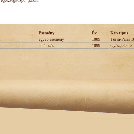
egészségközpontjában.
Esemény
Év
Kép tipus
egyéb esemény
1889
Turin-Páris 1
halálozás
1899
Gyászjelentés