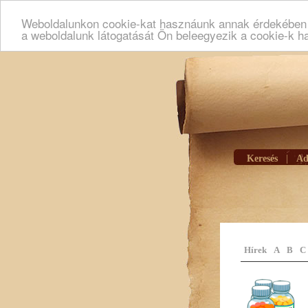
Weboldalunkon cookie-kat hasznáunk annak érdekében h
a weboldalunk látogatását Ön beleegyezik a cookie-k h
Keresés
|
Ad
Hírek
A
B
C