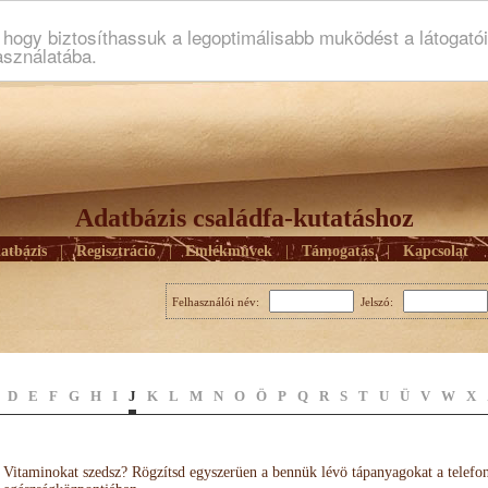
ogy biztosíthassuk a legoptimálisabb muködést a látogató
asználatába.
Adatbázis családfa-kutatáshoz
atbázis
|
Regisztráció
|
Emlékmûvek
|
Támogatás
|
Kapcsolat
Felhasználói név:
Jelszó:
D
E
F
G
H
I
J
K
L
M
N
O
Ö
P
Q
R
S
T
U
Ü
V
W
X
Vitaminokat szedsz? Rögzítsd egyszerüen a bennük lévö tápanyagokat a telefo