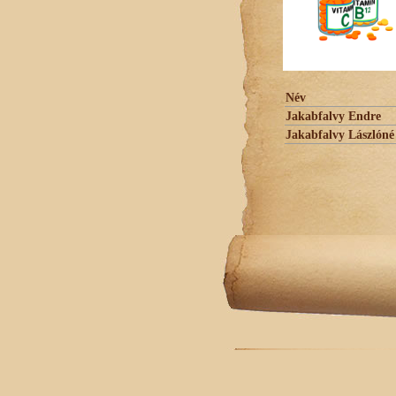
Név
Jakabfalvy Endre
Jakabfalvy Lászlóné