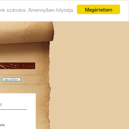
Megértettem
ink számára. Amennyiben folytatja
Z
non