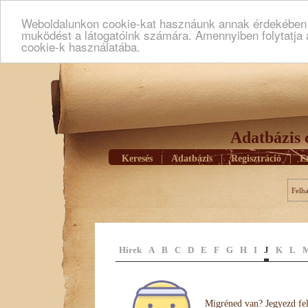
Weboldalunkon cookie-kat hasznáunk annak érdekében h
muködést a látogatóink számára. Amennyiben folytatja 
cookie-k használatába.
Adatbázis 
Keresés
|
Adatbázis
|
Regisztráció
|
E
Felh
Hírek
A
B
C
D
E
F
G
H
I
J
K
L
Migréned van? Jegyezd fel 