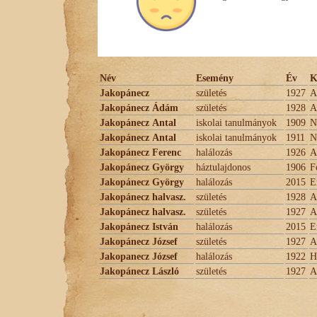
Név
Esemény
Év
K
Jakopánecz
születés
1927
A
Jakopánecz Ádám
születés
1928
A
Jakopánecz Antal
iskolai tanulmányok
1909
N
Jakopánecz Antal
iskolai tanulmányok
1911
N
Jakopánecz Ferenc
halálozás
1926
A
Jakopánecz György
háztulajdonos
1906
F
Jakopánecz György
halálozás
2015
E
Jakopánecz halvasz.
születés
1928
A
Jakopánecz halvasz.
születés
1927
A
Jakopánecz István
halálozás
2015
E
Jakopánecz József
születés
1927
A
Jakopanecz József
halálozás
1922
H
Jakopánecz László
születés
1927
A