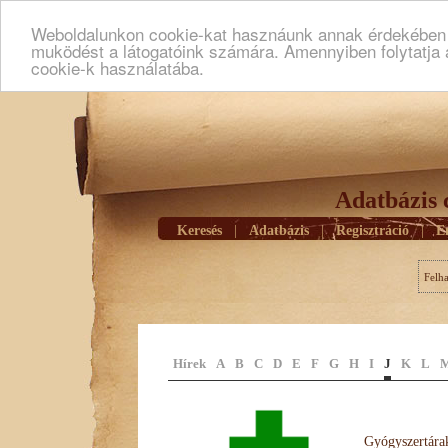
Weboldalunkon cookie-kat hasznáunk annak érdekében h
muködést a látogatóink számára. Amennyiben folytatja 
cookie-k használatába.
Adatbázis 
Keresés
|
Adatbázis
|
Regisztráció
|
E
Felh
Hírek
A
B
C
D
E
F
G
H
I
J
K
L
Gyógyszertárak