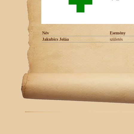
Név
Esemény
Jakubics Joláa
születés