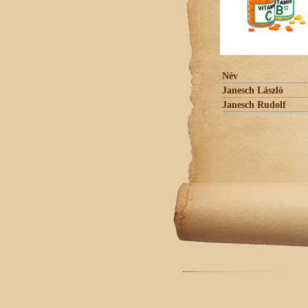
Név
Janesch László
Janesch Rudolf