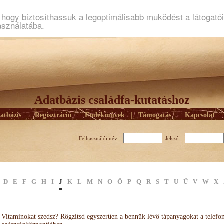
ogy biztosíthassuk a legoptimálisabb muködést a látogató
asználatába.
Adatbázis családfa-kutatáshoz
atbázis
|
Regisztráció
|
Emlékmûvek
|
Támogatás
|
Kapcsolat
Felhasználói név:
Jelszó:
D
E
F
G
H
I
J
K
L
M
N
O
Ö
P
Q
R
S
T
U
Ü
V
W
X
Vitaminokat szedsz? Rögzítsd egyszerüen a bennük lévö tápanyagokat a telefo