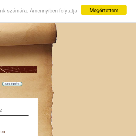
Megértettem
ink számára. Amennyiben folytatja
Z
non