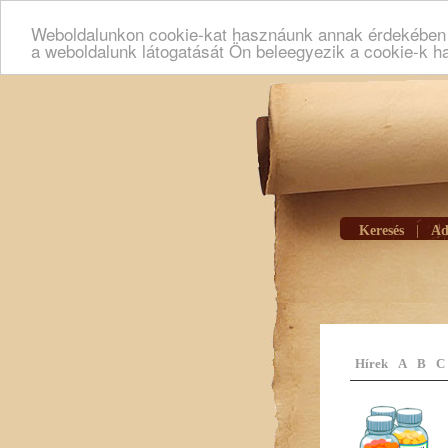
Weboldalunkon cookie-kat hasznáunk annak érdekében h
a weboldalunk látogatását Ön beleegyezik a cookie-k h
Keresés
|
Ad
Hírek
A
B
C