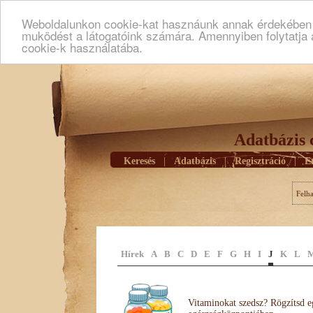
Weboldalunkon cookie-kat hasznáunk annak érdekében h
muködést a látogatóink számára. Amennyiben folytatja 
cookie-k használatába.
Adatbázis 
Keresés
|
Adatbázis
|
Regisztráció
|
E
Felh
Hírek
A
B
C
D
E
F
G
H
I
J
K
L
Vitaminokat szedsz? Rögzítsd e