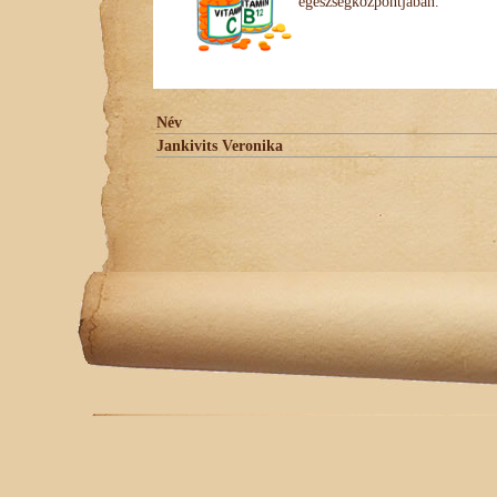
egészségközpontjában.
Név
Jankivits Veronika