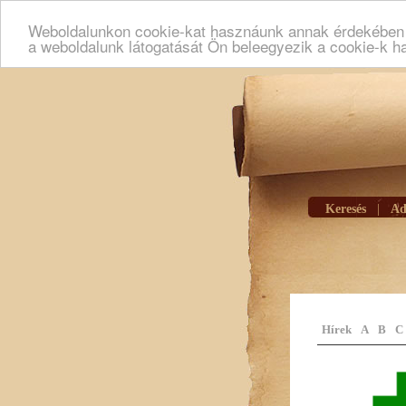
Weboldalunkon cookie-kat hasznáunk annak érdekében h
a weboldalunk látogatását Ön beleegyezik a cookie-k h
Keresés
|
Ad
Hírek
A
B
C