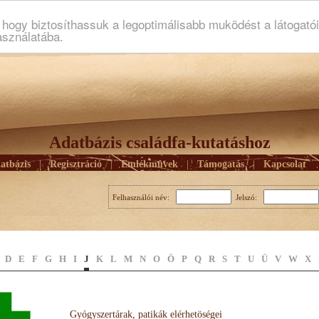
ogy biztosíthassuk a legoptimálisabb muködést a látogató
asználatába.
Adatbázis családfa-kutatáshoz
atbázis
|
Regisztráció
|
Emlékmûvek
|
Támogatás
|
Kapcsolat
Felhasználói név:
Jelszó:
D
E
F
G
H
I
J
K
L
M
N
O
Ö
P
Q
R
S
T
U
Ü
V
W
X
Gyógyszertárak, patikák elérhetöségei