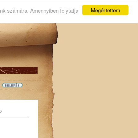
Megértettem
ink számára. Amennyiben folytatja
Z