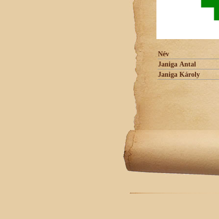
Név
Janiga Antal
Janiga Károly