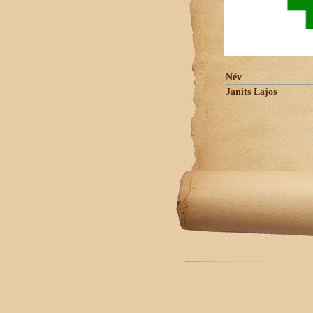
Név
Janits Lajos