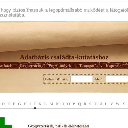
ogy biztosíthassuk a legoptimálisabb muködést a látogató
asználatába.
Adatbázis családfa-kutatáshoz
atbázis
|
Regisztráció
|
Emlékmûvek
|
Támogatás
|
Kapcsolat
Felhasználói név:
Jelszó:
D
E
F
G
H
I
J
K
L
M
N
O
Ö
P
Q
R
S
T
U
Ü
V
W
X
Gyógyszertárak, patikák elérhetöségei