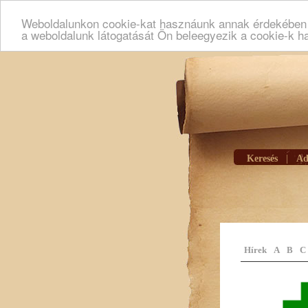
Weboldalunkon cookie-kat hasznáunk annak érdekében h
a weboldalunk látogatását Ön beleegyezik a cookie-k h
Keresés
|
Ad
Hírek
A
B
C