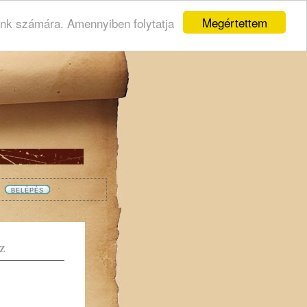
Megértettem
ink számára. Amennyiben folytatja
Z