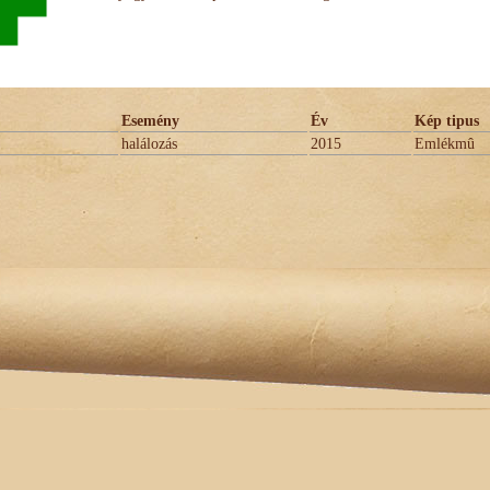
Esemény
Év
Kép tipus
halálozás
2015
Emlékmû