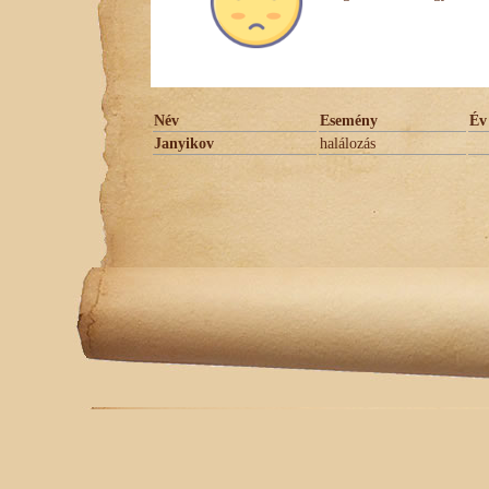
Név
Esemény
Év
Janyikov
halálozás