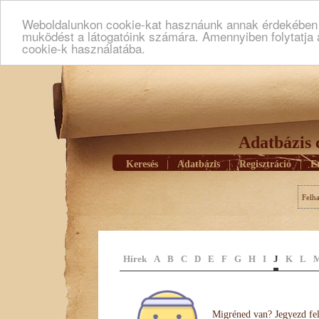
Weboldalunkon cookie-kat hasznáunk annak érdekében h
muködést a látogatóink számára. Amennyiben folytatja 
cookie-k használatába.
Adatbázis 
Keresés
|
Adatbázis
|
Regisztráció
|
E
Felh
Hírek
A
B
C
D
E
F
G
H
I
J
K
L
Migréned van? Jegyezd fel 