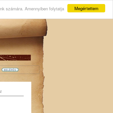
Megértettem
ink számára. Amennyiben folytatja
Z