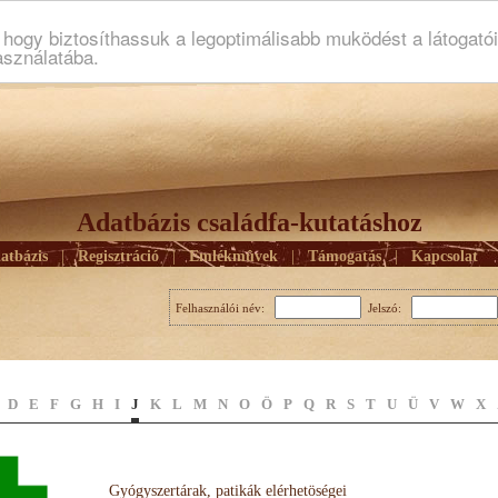
ogy biztosíthassuk a legoptimálisabb muködést a látogató
asználatába.
Adatbázis családfa-kutatáshoz
atbázis
|
Regisztráció
|
Emlékmûvek
|
Támogatás
|
Kapcsolat
Felhasználói név:
Jelszó:
D
E
F
G
H
I
J
K
L
M
N
O
Ö
P
Q
R
S
T
U
Ü
V
W
X
Gyógyszertárak, patikák elérhetöségei