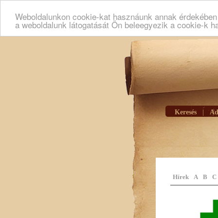
Weboldalunkon cookie-kat hasznáunk annak érdekében h
a weboldalunk látogatását Ön beleegyezik a cookie-k h
Keresés
|
Ad
Hírek
A
B
C