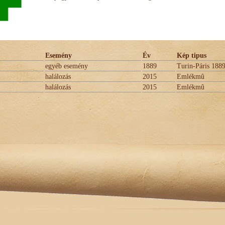
Esemény
Év
Kép tipus
egyéb esemény
1889
Turin-Páris 188
halálozás
2015
Emlékmû
halálozás
2015
Emlékmû