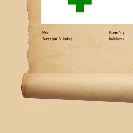
Név
Esemény
Jevceján Nikolaj
halálozás