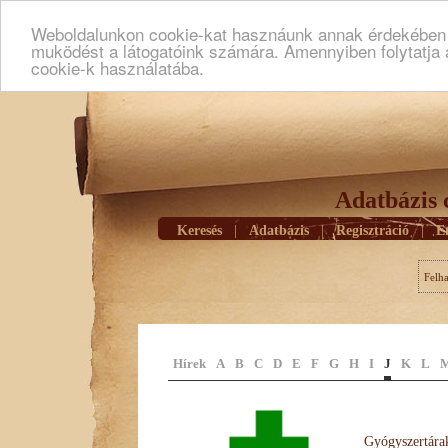
Weboldalunkon cookie-kat hasznáunk annak érdekében h
muködést a látogatóink számára. Amennyiben folytatja 
cookie-k használatába.
Adatbázis 
Keresés
|
Adatbázis
|
Regisztráció
|
E
Felh
Hírek
A
B
C
D
E
F
G
H
I
J
K
L
Gyógyszertárak