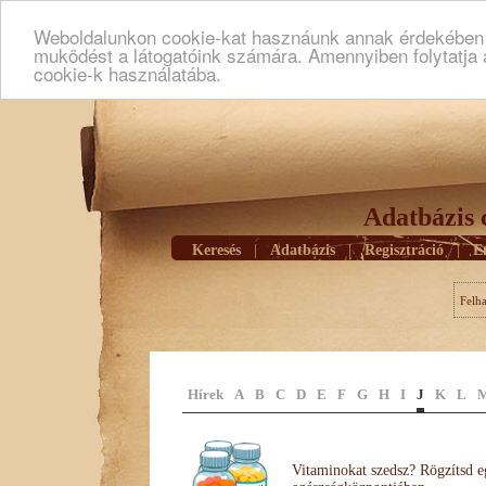
Weboldalunkon cookie-kat hasznáunk annak érdekében h
muködést a látogatóink számára. Amennyiben folytatja 
cookie-k használatába.
Adatbázis 
Keresés
|
Adatbázis
|
Regisztráció
|
E
Felh
Hírek
A
B
C
D
E
F
G
H
I
J
K
L
Vitaminokat szedsz? Rögzítsd e