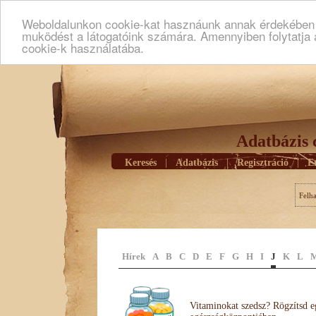
Weboldalunkon cookie-kat hasznáunk annak érdekében h
muködést a látogatóink számára. Amennyiben folytatja 
cookie-k használatába.
Adatbázis 
Keresés
|
Adatbázis
|
Regisztráció
|
E
Felh
Hírek
A
B
C
D
E
F
G
H
I
J
K
L
Vitaminokat szedsz? Rögzítsd e