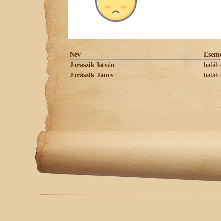
Név
Esem
Juraszik István
halálo
Jurászik János
halálo