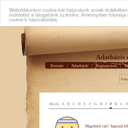
Weboldalunkon cookie-kat hasznáunk annak érdekében h
muködést a látogatóink számára. Amennyiben folytatja 
cookie-k használatába.
Adatbázis 
Keresés
|
Adatbázis
|
Regisztráció
|
E
Felh
Hírek
A
B
C
D
E
F
G
H
I
J
K
L
Migréned van? Jegyezd fel 