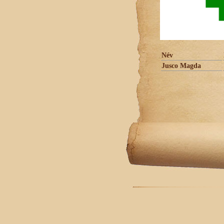
Név
Jusco Magda