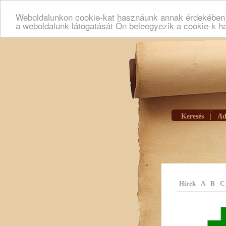
Weboldalunkon cookie-kat hasznáunk annak érdekében h
a weboldalunk látogatását Ön beleegyezik a cookie-k h
Keresés
|
Ad
Hírek
A
B
C