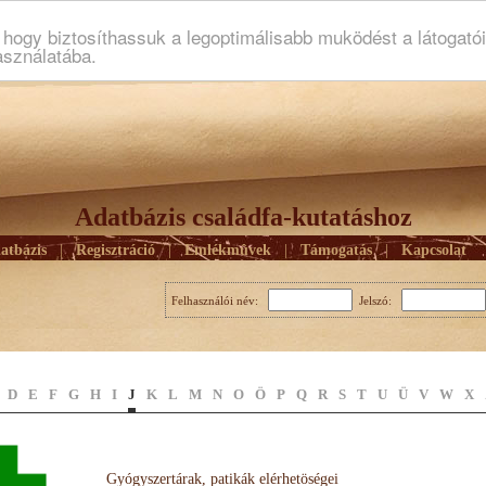
ogy biztosíthassuk a legoptimálisabb muködést a látogató
asználatába.
Adatbázis családfa-kutatáshoz
atbázis
|
Regisztráció
|
Emlékmûvek
|
Támogatás
|
Kapcsolat
Felhasználói név:
Jelszó:
D
E
F
G
H
I
J
K
L
M
N
O
Ö
P
Q
R
S
T
U
Ü
V
W
X
Gyógyszertárak, patikák elérhetöségei