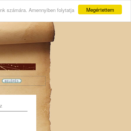
Megértettem
ink számára. Amennyiben folytatja
Z