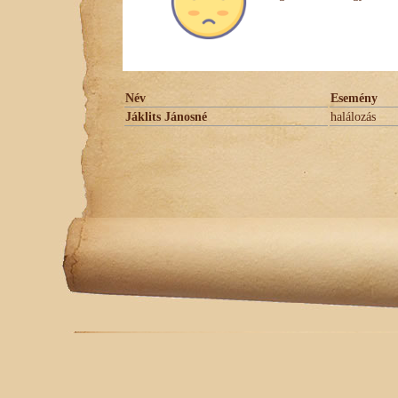
Név
Esemény
Jáklits Jánosné
halálozás