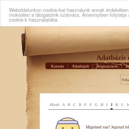
Weboldalunkon cookie-kat hasznáunk annak érdekében h
muködést a látogatóink számára. Amennyiben folytatja 
cookie-k használatába.
Adatbázis 
Keresés
|
Adatbázis
|
Regisztráció
|
E
Felh
Hírek
A
B
C
D
E
F
G
H
I
J
K
L
Migréned van? Jegyezd fel 