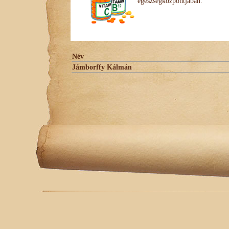
egészségközpontjában.
Név
Jámborffy Kálmán