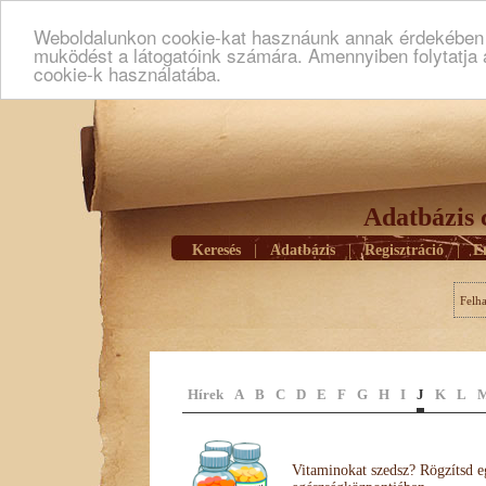
Weboldalunkon cookie-kat hasznáunk annak érdekében h
muködést a látogatóink számára. Amennyiben folytatja 
cookie-k használatába.
Adatbázis 
Keresés
|
Adatbázis
|
Regisztráció
|
E
Felh
Hírek
A
B
C
D
E
F
G
H
I
J
K
L
Vitaminokat szedsz? Rögzítsd e