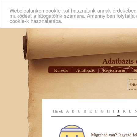
Weboldalunkon cookie-kat hasznáunk annak érdekében h
muködést a látogatóink számára. Amennyiben folytatja 
cookie-k használatába.
Adatbázis 
Keresés
|
Adatbázis
|
Regisztráció
|
E
Felh
Hírek
A
B
C
D
E
F
G
H
I
J
K
L
Migréned van? Jegyezd fel 