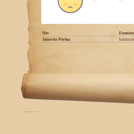
Név
Esemén
Jánovits Perina
halálozá