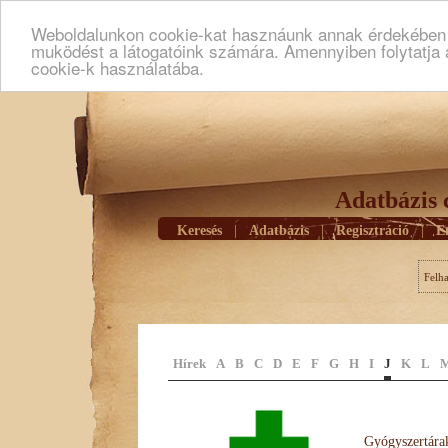
Weboldalunkon cookie-kat hasznáunk annak érdekében h
muködést a látogatóink számára. Amennyiben folytatja 
cookie-k használatába.
Adatbázis 
Keresés
|
Adatbázis
|
Regisztráció
|
E
Felh
Hírek
A
B
C
D
E
F
G
H
I
J
K
L
Gyógyszertárak