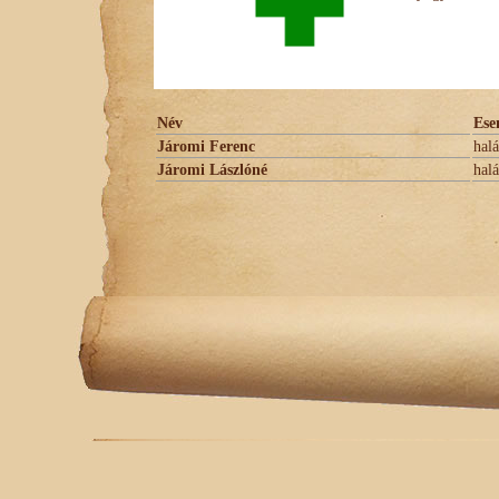
Név
Ese
Járomi Ferenc
halá
Járomi Lászlóné
halá