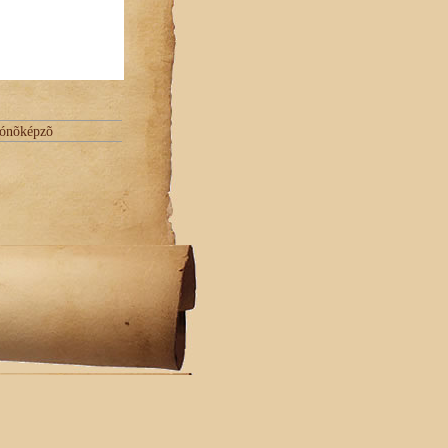
ítónõképzõ