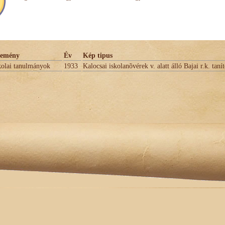
semény
Év
Kép tipus
kolai tanulmányok
1933
Kalocsai iskolanõvérek v. alatt álló Bajai r.k. tan