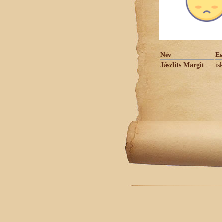
Név
E
Jászlits Margit
is