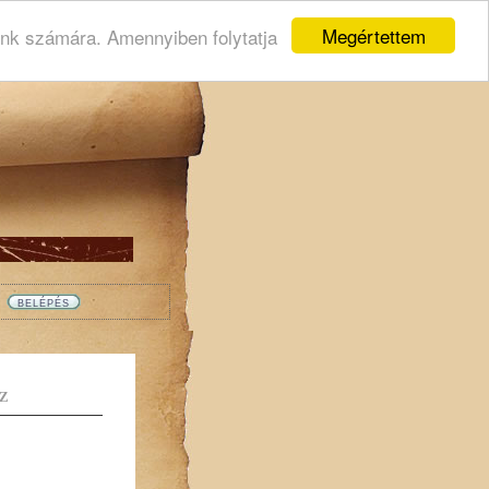
Megértettem
ink számára. Amennyiben folytatja
Z