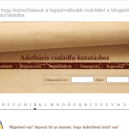
ogy biztosíthassuk a legoptimálisabb muködést a látogató
asználatába.
Adatbázis családfa-kutatáshoz
atbázis
|
Regisztráció
|
Emlékmûvek
|
Támogatás
|
Kapcsolat
Felhasználói név:
Jelszó:
D
E
F
G
H
I
J
K
L
M
N
O
Ö
P
Q
R
S
T
U
Ü
V
W
X
Migréned van? Jegyezd fel az összeset, hogy kideríthesd mitöl van!