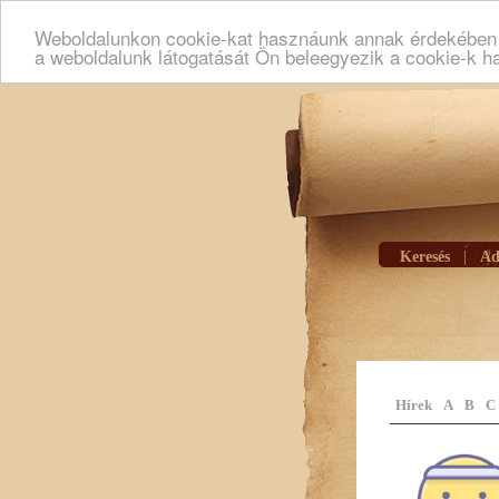
Weboldalunkon cookie-kat hasznáunk annak érdekében h
a weboldalunk látogatását Ön beleegyezik a cookie-k h
Keresés
|
Ad
Hírek
A
B
C