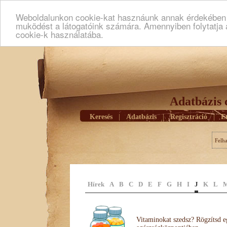
Weboldalunkon cookie-kat hasznáunk annak érdekében h
muködést a látogatóink számára. Amennyiben folytatja 
cookie-k használatába.
Adatbázis 
Keresés
|
Adatbázis
|
Regisztráció
|
E
Felh
Hírek
A
B
C
D
E
F
G
H
I
J
K
L
Vitaminokat szedsz? Rögzítsd e