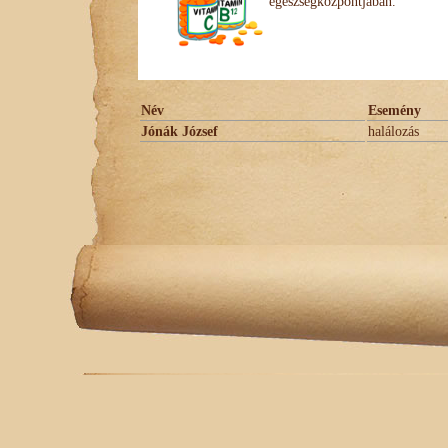
egészségközpontjában.
Név
Esemény
Jónák József
halálozás