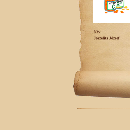
Név
Jószelits József