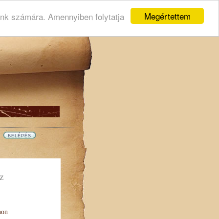
Megértettem
ink számára. Amennyiben folytatja
Z
non