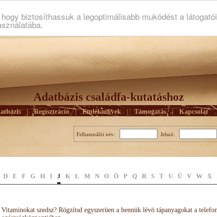
ogy biztosíthassuk a legoptimálisabb muködést a látogató
asználatába.
Adatbázis családfa-kutatáshoz
atbázis
|
Regisztráció
|
Emlékmûvek
|
Támogatás
|
Kapcsolat
Felhasználói név:
Jelszó:
D
E
F
G
H
I
J
K
L
M
N
O
Ö
P
Q
R
S
T
U
Ü
V
W
X
Vitaminokat szedsz? Rögzítsd egyszerüen a bennük lévö tápanyagokat a telefo