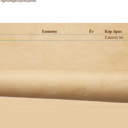
egészségközpontjában.
Esemény
Év
Kép tipus
Esküvõi hír