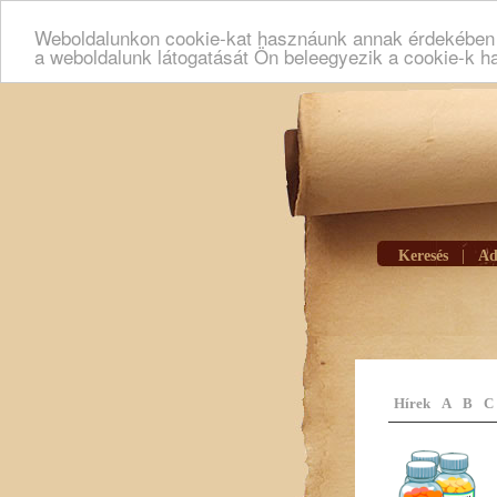
Weboldalunkon cookie-kat hasznáunk annak érdekében h
a weboldalunk látogatását Ön beleegyezik a cookie-k h
Keresés
|
Ad
Hírek
A
B
C