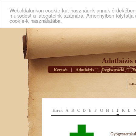
Weboldalunkon cookie-kat hasznáunk annak érdekében h
muködést a látogatóink számára. Amennyiben folytatja 
cookie-k használatába.
Adatbázis 
Keresés
|
Adatbázis
|
Regisztráció
|
E
Felh
Hírek
A
B
C
D
E
F
G
H
I
J
K
L
Gyógyszertárak