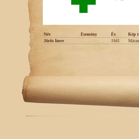
Név
Esemény
Év
Kép t
Jõrõs Imre
1941
Máram