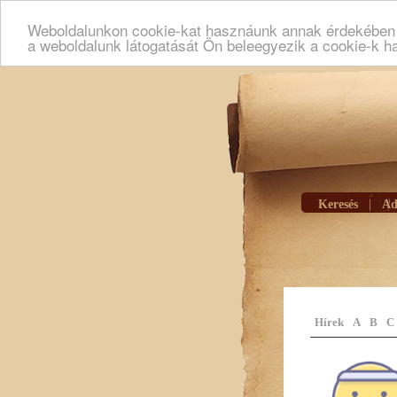
Weboldalunkon cookie-kat hasznáunk annak érdekében h
a weboldalunk látogatását Ön beleegyezik a cookie-k h
Keresés
|
Ad
Hírek
A
B
C