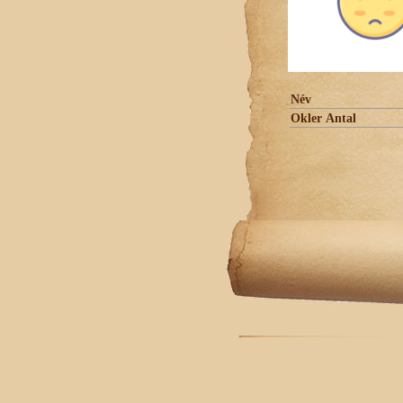
Név
Okler Antal