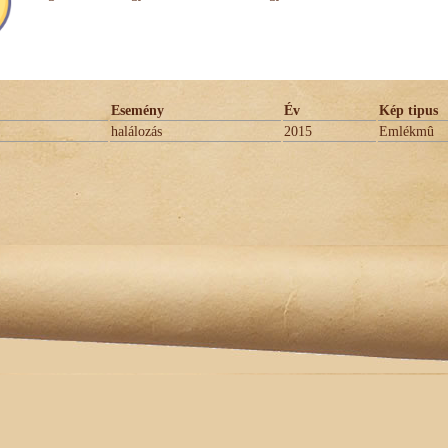
Esemény
Év
Kép tipus
halálozás
2015
Emlékmû