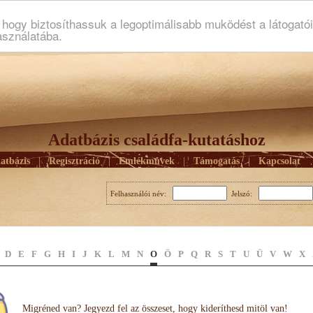
ogy biztosíthassuk a legoptimálisabb muködést a látogató
asználatába.
Adatbázis családfa-kutatáshoz
atbázis
|
Regisztráció
|
Emlékmûvek
|
Támogatás
|
Kapcsolat
Felhasználói név:
Jelszó:
D
E
F
G
H
I
J
K
L
M
N
O
Ö
P
Q
R
S
T
U
Ü
V
W
X
Migréned van? Jegyezd fel az összeset, hogy kideríthesd mitöl van!