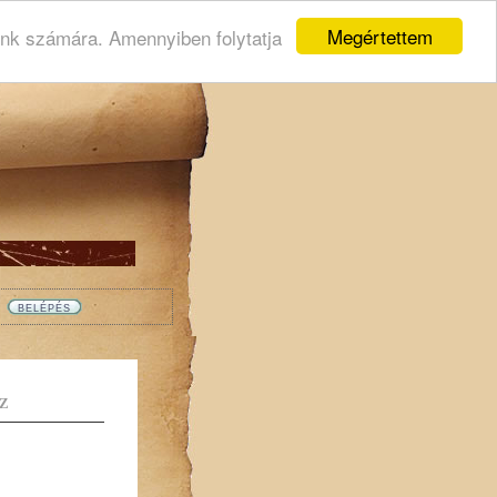
Megértettem
ink számára. Amennyiben folytatja
Z