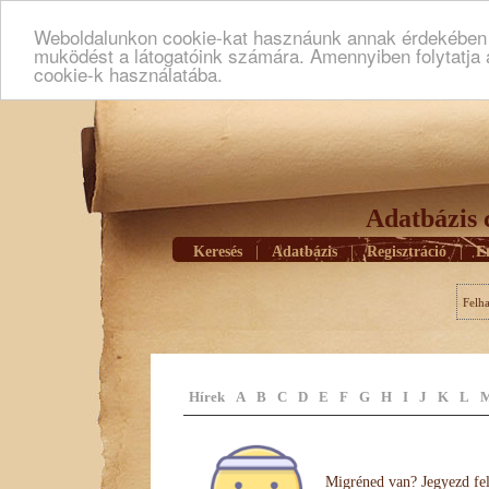
Weboldalunkon cookie-kat hasznáunk annak érdekében h
muködést a látogatóink számára. Amennyiben folytatja 
cookie-k használatába.
Adatbázis 
Keresés
|
Adatbázis
|
Regisztráció
|
E
Felh
Hírek
A
B
C
D
E
F
G
H
I
J
K
L
Migréned van? Jegyezd fel 