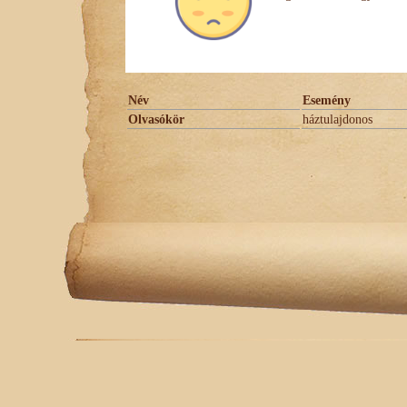
Név
Esemény
Olvasókör
háztulajdonos